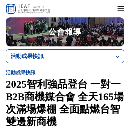
網
行
站
台
動
主
北
版
選
選
市
選
單
單
進
單
開
出
開
關
2025
口
關
智
商
利
業
強
同
公會報導
品
業
登
公
台
會
一
對
一
B2B
商
機
活動成果快訊
媒
合
會
全
天
165
活動成果快訊
場
次
滿
2025智利強品登台 一對一
場
爆
棚
全
B2B商機媒合會 全天165場
面
點
燃
台
次滿場爆棚 全面點燃台智
智
雙
邊
新
商
雙邊新商機
機