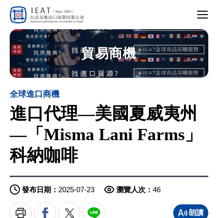
網
行
站
台
動
主
北
版
選
選
市
選
單
單
進
單
開
出
開
關
進
口
關
口
商
代
業
理
同
貿易商機
—
業
美
公
國
會
夏
威
夷
州
—
「Misma
全球進口商機
Lani
Farms」
科
進口代理—美國夏威夷州
納
咖
啡
—「Misma Lani Farms」
科納咖啡
發布日期：
2025-07-23
瀏覽人次：
46
列
印
朗讀文章