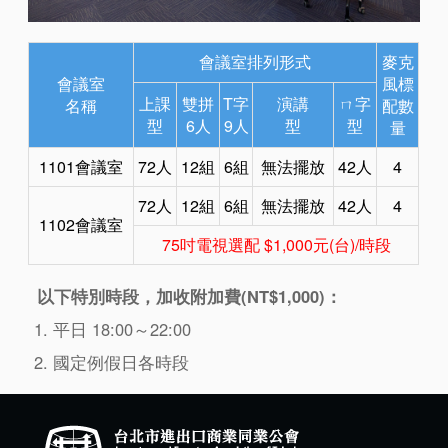
會議室排列形式
麥克
會議室
風標
上課
雙拼
T字
演講
ㄇ字
名稱
配數
型
6人
9人
型
型
量
1101會議室
72人
12組
6組
無法擺放
42人
4
72人
12組
6組
無法擺放
42人
4
1102會議室
75吋電視選配 $1,000元(台)/時段
以下特別時段，加收附加費(NT$1,000)：
平日 18:00～22:00
國定例假日各時段