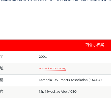
商會小檔案
間
2001
址
www.kacita.co.ug
稱
Kampala City Traders Association (KACITA)
席
Mr. Mwesigye Abel / CEO