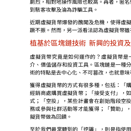
劇烈，相對地操作風險也較高。再者，匿名
到駭客攻擊及淪為詐騙工具。
近期虛擬貨幣爆發的醜聞及危機，使得虛
蹶不振。然而，另一派看法認為虛擬貨幣雖
植基於區塊鏈技術 新興的投資
虛擬貨幣究竟是如何運作的？虛擬貨幣是
介、價值儲存和投資工具。區塊鏈是一種
術的特點是去中心化、不可篡改，也就意味
獲得虛擬貨幣的方式有很多種，包括：「
經銷商處購買虛擬貨幣；「接受支付」，
式；「空投」，某些計畫會在創始階段空
務或參與社群活動等才能獲得；「贊助」
擬貨幣做為回饋。
至於我們最常聽到的「挖礦」，則是指使