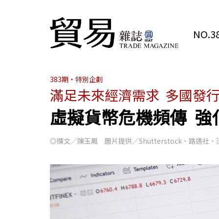
NO.38
383期・特別企劃
滿足未來經濟需求 多國發
虛擬貨幣危機頻傳 強
◎撰文／陳玉鳳 圖片提供／Shutterstock、路透社