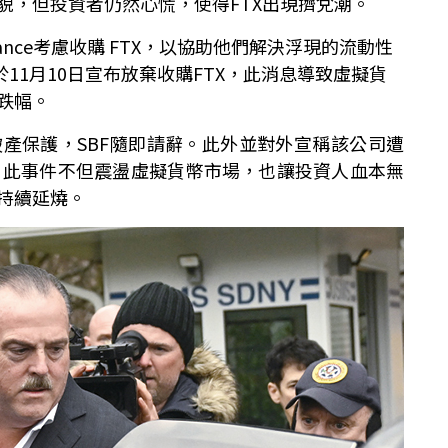
貌，但投資者仍然心慌，使得FTX出現擠兌潮。
nance考慮收購 FTX，以協助他們解決浮現的流動性
於11月10日宣布放棄收購FTX，此消息導致虛擬貨
跌幅。
請破產保護，SBF隨即請辭。此外並對外宣稱該公司遭
。此事件不但震盪虛擬貨幣市場，也讓投資人血本無
仍持續延燒。