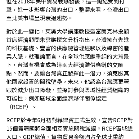
但在2018年美中貿易戰爆發後，這一鏈結受到打
擊，進一步影響台灣的出口，整體來看，台灣出口
至北美市場呈現衰退趨勢。
對於此一變化，東吳大學講座教授暨富蘭克林投顧
首席經濟顧問朱雲鵬撰文分析指出，台灣擁有先進
的科技基礎、豐富的供應鏈管理經驗以及綿密的產
業人脈，就理論而言，在全球供應鏈重組的大背景
下，台灣有機會成為這兩大經濟體供應鏈的交匯
點。然而，要讓台灣真正發揮此一潛力，須克服其
他國家設置的關稅壁壘。未來，他認為台灣應更著
眼於減少出口障礙，並探討參與區域性經貿組織的
可能性，例如區域全面經濟夥伴關係協定
（RCEP）。
RCEP於今年6月初對菲律賓正式生效，宣告RCEP對
15個簽署國將全面相互實施關稅減讓。RCEP區域總
人口、GDP總值、貨物貿易金額均占全球比重約