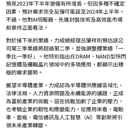
預見2023年下半年營運有所增長，但因多種不確定
因素，預計需求完全反彈可能延至2024年上半年。
不過，他對AI伺服器、先進封裝技術及高效能市場
前景持正面看法。
對於接下來的業績，力成總經理呂肇祥則預估該公
司第三季業績將超過第二季，並強調整體業績「一
季比一季好」。他特別指出在DRAM、NAND型快閃
記憶體及邏輯晶片領域中的多項應用，都顯示出積
極的需求趨勢。
展望半導體產業，力成認為半導體供應鏈區域化、
法律法規、人力資源問題及永續能源的議題，正成
為當前產業的挑戰。這些挑戰加劇了企業的壓力，
也考驗企業的韌性和應變能力。從應用來看，電動
車、面板、電信通訊及人工智慧（AI）等創新將引
領未來產業轉變。