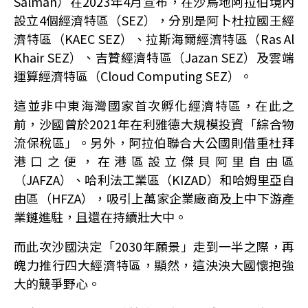
Salman）在2023年4月宣布，在沙烏地阿拉伯境內
設立4個經濟特區（SEZ），分別是阿卜杜拉國王經
濟特區（KAEC SEZ）、拉斯海爾經濟特區（Ras Al
Khair SEZ）、吉贊經濟特區（Jazan SEZ）及雲端
運算經濟特區（Cloud Computing SEZ）。
這並非中東海灣國家首次孵化經濟特區，在此之
前，沙國曾於2021年在利雅德大規模投資「綜合物
流保稅區」。另外，阿拉伯聯合大公國則借重杜拜
港口之便，在港區設立傑貝阿里自由區
（JAFZA）、哈利法工業區（KIZAD）和哈姆里亞自
由區（HFZA），吸引上萬家企業廠商及上中下游產
業鏈進駐，且還在持續壯大中。
而此次沙國決定「2030年願景」走到一半之際，再
魄力推行四大經濟特區，顯然，這泱泱大國懷抱強
大的競爭野心。