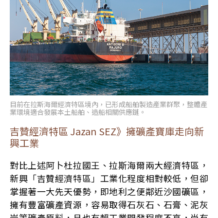
目前在拉斯海爾經濟特區境內，已形成船舶製造產業群聚，整體產
業環境適合發展本土船舶、造船相關供應鏈。
吉贊經濟特區 Jazan SEZ》擁礦產寶庫走向新
興工業
對比上述阿卜杜拉國王、拉斯海爾兩大經濟特區，
新興「吉贊經濟特區」工業化程度相對較低，但卻
掌握著一大先天優勢，即地利之便鄰近沙國礦區，
擁有豐富礦產資源，容易取得石灰石、石膏、泥灰
岩等礦產原料，且也有賴工業開發程度不高，尚有