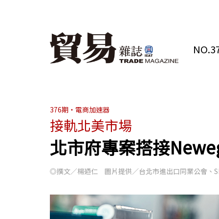
NO.37
376期・電商加速器
接軌北美市場
北市府專案搭接Neweg
◎撰文／楊迺仁 圖片提供／台北市進出口同業公會、Shutt