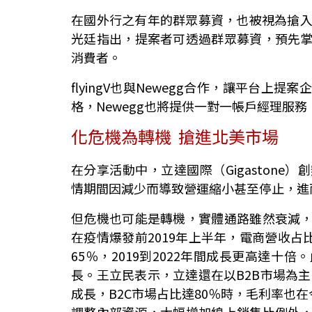
在國外行之有年的群眾募資，也被視為搶入跨
光廷指出，提案者可透過群眾募資，預先
消費者。
flyingV也與Newegg合作，讓平台
格，Newegg也將提供一對一帳戶經理服
化危機為轉機 搶進北美市場
在分享活動中，立達國際（Gigaston
情期間因減少而導致營運縮小甚至停止，進
但危機也可能是轉機，實體通路雖然衰減
在疫情爆發前2019年上半年，電商營收占
65％，2019到2022年間成長更高達
長。王立民表示，立達還在以B2B市場為主
成長，B2C市場占比達80％時，毛利率也