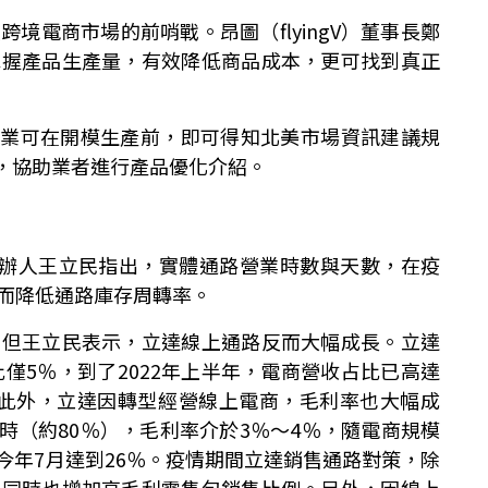
境電商市場的前哨戰。昂圖（flyingV）董事長鄭
掌握產品生產量，有效降低商品成本，更可找到真正
上提案企業可在開模生產前，即可得知北美市場資訊建議規
務，協助業者進行產品優化介紹。
e）創辦人王立民指出，實體通路營業時數與天數，在疫
而降低通路庫存周轉率。
，但王立民表示，立達線上通路反而大幅成長。立達
比僅5％，到了2022年上半年，電商營收占比已高達
十倍。此外，立達因轉型經營線上電商，毛利率也大幅成
時（約80％），毛利率介於3％～4％，隨電商規模
在今年7月達到26％。疫情期間立達銷售通路對策，除