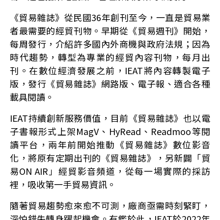
《貿易雜誌》從民國36年創刊至今，一直是貿易業
者最需要的經貿刊物。早期從《貿易週刊》開始，
每周發行，介紹許多國內外商機與政府法規；因為
時代趨勢，轉型為專業的經貿內容刊物，每月出
刊。在數位經濟發展之前，IEAT將內容轉製電子
版，發行《貿易雜誌》網路版、電子報、適合各種
載具閱讀。
IEAT持續創新服務價值，目前《貿易雜誌》也以電
子書報形式上架MagV、HyRead、Readmoo等閱
讀平台，兩年前開始推動《貿易雜誌》數位影音
化，將原有定期出刊的《貿易雜誌》，另新闢「貿
易ON AIR」經貿影音頻道，從每一場實際的採訪
裡，吸收第一手貿易資訊。
隨著貿易趨勢愈來愈不可測，廠商亟需時刻緊盯，
深怕錯失轉身躍起機會。有鑑於此，IEAT於2022年