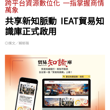
跨平台資源數位化 一指掌握商情
萬象
共享新知脈動 IEAT貿易知
識庫正式啟用
◎撰文╱賴郁薇