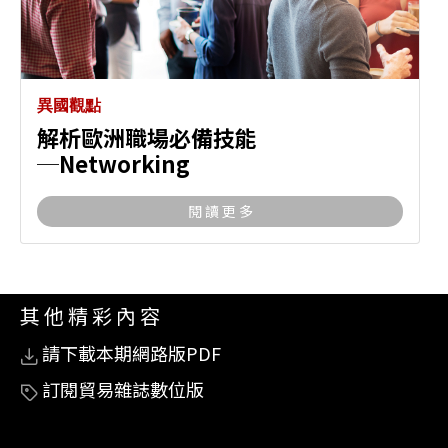
異國觀點
解析歐洲職場必備技能
─Networking
閱 讀 更 多
其 他 精 彩 內 容
請下載本期網路版PDF
訂閱貿易雜誌數位版