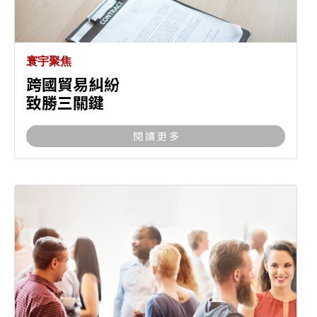
寰宇聚焦
跨國貿易糾紛
致勝三關鍵
閱 讀 更 多