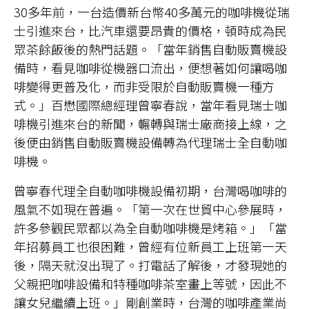
30多年前，一台造價新台幣40多萬元的咖啡機從瑞
士引進來台，比汽車還要昂貴的價格，頓時成為民
眾茶餘飯後的熱門話題。「當年銷售自動販賣機設
備時，看見咖啡從機器口流出，便想著如何讓喝咖
啡變得更普及化，而非受限於自動販賣機一種方
式。」百懋國際總經理曾寧春說，當年看見瑞士咖
啡機引進來台的新聞，輾轉與瑞士廠商接上線，之
後便由銷售自動販賣機設備轉為代理瑞士全自動咖
啡機。
曾寧春代理全自動咖啡機設備初期，台灣喝咖啡的
風氣不如現在普遍。「第一次在世貿中心參展時，
許多參觀民眾都以為全自動咖啡機是烤箱。」「當
年招募員工也很困難，曾經有位新員工上班第一天
後，隔天就沒出現了。打電話了解後，才發現她的
父親把咖啡設備和特種咖啡茶室畫上等號，因此不
讓女兒繼續上班。」剛創業時，台灣的咖啡產業尚