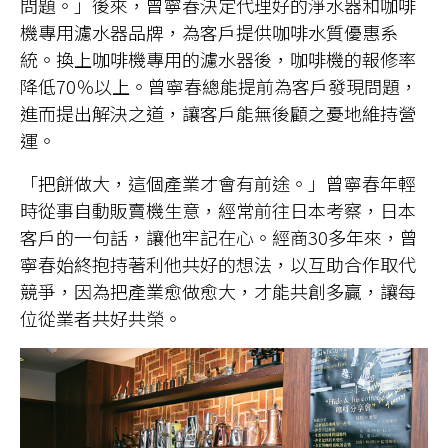
問題。」後來，曾寧春決定代理好的淨水器和咖啡
機專用濾水器品牌，為客戶提供咖啡水質優惠系
統。換上咖啡機專用的濾水器後，咖啡機的報修率
降低70％以上。曾寧春總能提前為客戶發現問題，
進而提出解決之道，讓客戶能無後顧之憂地維持營
運。
「把餅做大，這個產業才會有前途。」曾寧春年輕
時從事自動販賣機生意，經常前往日本考察，日本
客戶的一句話，讓他牢記在心。經商30多年來，曾
寧春始終抱持著利他共好的想法，以互助合作取代
競爭，因為把產業愈做愈大，才能共創多贏，讓每
位從業者共好共榮。