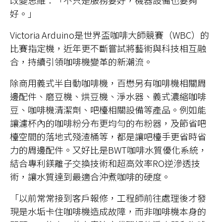
改變思維：「不只是服務要好，機器設備也要夠
好。」
Victoria Arduino是世界盃咖啡大師競賽（WBC）的
比賽指定機，近年更不斷嘗試將藝術與科技相互融
合，持續引領咖啡機變革的新潮流。
除商用義式半自動咖啡機，百懋另有咖啡機相關周
邊配件、磨豆機、烘豆機、淨水器、義式濃縮咖啡
豆、咖啡機清潔劑、吧檯相關設備等產品。例如能
讓濾杯內的咖啡粉分布更均勻的布粉器，及節省吧
檯空間的落地式殘渣桶等，都是讓吧檯手更省時省
力的周邊配件。又好比是BWT咖啡水質優化系統，
結合專利鎂離子交換技術和超高效率RO逆滲透技
術，讓水質達到最適合沖煮咖啡的硬度。
「以前常常接到客戶報修，工程師前往處理後才發
現是水垢卡住咖啡機造成故障，而非咖啡機本身的