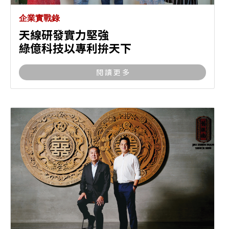
企業實戰錄
天線研發實力堅強
綠億科技以專利拚天下
閱 讀 更 多