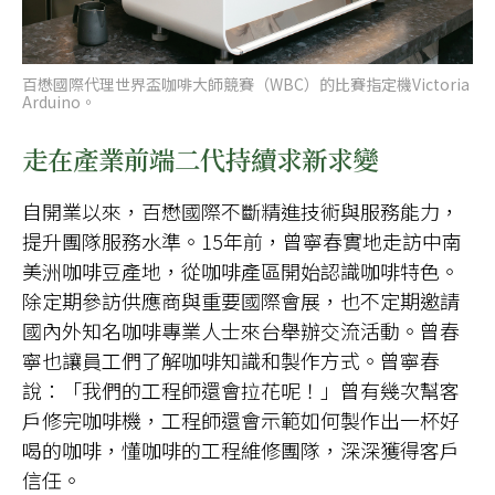
百懋國際代理世界盃咖啡大師競賽（WBC）的比賽指定機Victoria
Arduino。
走在產業前端二代持續求新求變
自開業以來，百懋國際不斷精進技術與服務能力，
提升團隊服務水準。15年前，曾寧春實地走訪中南
美洲咖啡豆產地，從咖啡產區開始認識咖啡特色。
除定期參訪供應商與重要國際會展，也不定期邀請
國內外知名咖啡專業人士來台舉辦交流活動。曾春
寧也讓員工們了解咖啡知識和製作方式。曾寧春
說：「我們的工程師還會拉花呢！」曾有幾次幫客
戶修完咖啡機，工程師還會示範如何製作出一杯好
喝的咖啡，懂咖啡的工程維修團隊，深深獲得客戶
信任。