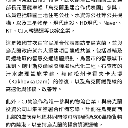
部長元喜龍率領「烏克蘭重建合作代表團」參與，
成員包括韓國土地住宅公社、水資源公社等公共機
構，以及三星物產、現代建設、HD現代、Naver、
KT、CJ大韓通運等18家企業。
這是韓國首次由官民聯合代表團訪問烏克蘭，並與
烏克蘭政府就六大重建項目達成共識，包括基輔及
周邊地區的智慧交通總體規劃、烏曼市的智慧城市
規劃、鮑里斯皮爾國際機場現代化工程、布查市的
汙水處理設施重建、赫爾松州卡霍夫卡大壩
（Kakhovka Dam）的修復，以及烏克蘭鐵路線的
高速化與修復、改善等。
此外，CJ物流作為唯一參與的物流企業，與烏克蘭
投資公司JJ集團簽署合作備忘錄，計劃在烏克蘭西
北部的盧茨克地區共同開發可容納超過500萬噸貨物
的內陸港，以支持烏克蘭的糧食資源運輸。