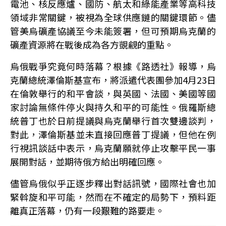
電池、核反應爐、國防、航太和綠能產業等高科技
領域非常關鍵，被視為全球供應鏈的關鍵環節。儘
管美烏礦產協議至今未能簽署，但可預期烏克蘭的
礦產資源將在戰後成為各方覬覦的重點。
烏俄戰爭究竟何時落幕？根據《路透社》報導，烏
克蘭總統澤倫斯基宣布，將派遣代表團參加4月23日
在倫敦舉行的和平會談，與英國、法國、美國等國
家討論無條件停火與持久和平的可能性。俄羅斯總
統普丁也於日前提議與烏克蘭舉行首次雙邊談判，
對此，澤倫斯基並未直接回應普丁提議，但他在例
行視訊談話中表示，烏克蘭願就停止攻擊平民一事
展開對話，並期待俄方給出明確回應。
儘管烏俄似乎正逐步釋出對話訊號，國際社會也加
緊斡旋和平可能，然而在不確定的局勢下，預料距
離真正落幕，仍有一段艱難的路要走。