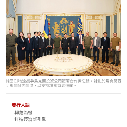
韓國CJ物流攜手烏克蘭投資公司簽署合作備忘錄，計劃於烏克蘭西
北部開發內陸港，以支持糧食資源運輸。
發行人語
轉危為機
打造經濟新引擎