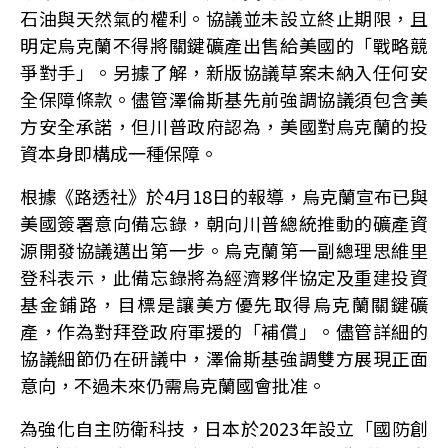
石油與天然氣的權利。協議並未設立終止期限，且
明定烏克蘭不得將關鍵礦產出售給美國的「戰略競
爭對手」。另據了解，新版協議草案未納入任何安
全保障條款。儘管澤倫斯基先前強調協議須包含美
方安全承諾，但川普政府認為，美國對烏克蘭的投
資本身即構成一種保障。
根據《路透社》於4月18日的報導，烏克蘭宣布已與
美國簽署意向備忘錄，朝向川普總統推動的礦產資
源開發協議邁出第一步。烏克蘭第一副總理思維里
登科表示，此備忘錄將為經濟夥伴協定及重建投資
基金鋪路，目標是讓美方優先取得烏克蘭關鍵礦
產，作為對拜登政府軍援的「補償」。儘管詳細的
協議細節仍在研議中，澤倫斯基強調雙方展現正面
意向，不過未來仍需烏克蘭國會批准。
為強化自主防衛科技，日本於2023年設立「國防創