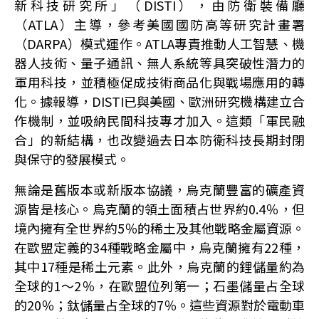
新科技研究所」（DISTI），由防衛裝備廳
（ATLA）主導，參考美國國防高等研究計畫署
（DARPA）模式運作。ATLA專責推動人工智慧、機
器人技術、量子通訊、無人系統等具突破性潛力的
軍用科技，並積極促成技術商品化與戰場應用的轉
化。據報導，DISTI已與美國、歐洲研究機構建立合
作機制，並吸納民間科技專才加入。這類「軍民融
合」的新結構，也改變過去日本防衛科技長期封閉
與保守的發展模式。
無論是舊版本或新版本協議，烏克蘭豐富的礦產資
源皆是核心。烏克蘭的領土面積占世界約0.4％，但
境內擁有全世界約5％的稀土及其他戰略金屬資源。
在歐盟定義的34種戰略金屬中，烏克蘭擁有22種，
其中17種是稀土元素。此外，烏克蘭的鋰儲量約為
全球的1〜2％，在歐盟位列第一；石墨儲量占全球
的20％；鈦儲量占全球的7％。這些資源對於電動車