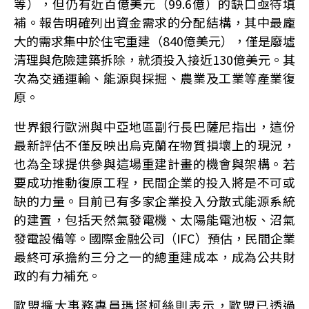
等），但仍有近百億美元（99.6億）的缺口亟待填
補。報告明確列出資金需求的分配結構，其中最龐
大的需求集中於住宅重建（840億美元），僅是廢墟
清理與危險建築拆除，就須投入接近130億美元。其
次為交通運輸、能源與採掘、農業及工業等產業復
原。
世界銀行歐洲與中亞地區副行長巴薩尼指出，這份
最新評估不僅反映出烏克蘭在物質損壞上的現況，
也為全球提供參與這場重建計畫的機會與架構。若
要成功推動復原工程，民間企業的投入將是不可或
缺的力量。目前已有多家企業投入分散式能源系統
的建置，包括天然氣發電機、太陽能電池板、沼氣
發電設備等。國際金融公司（IFC）預估，民間企業
最終可承擔約三分之一的總重建成本，成為公共財
政的有力補充。
歐盟擴大事務專員瑪塔柯絲則表示，歐盟已透過