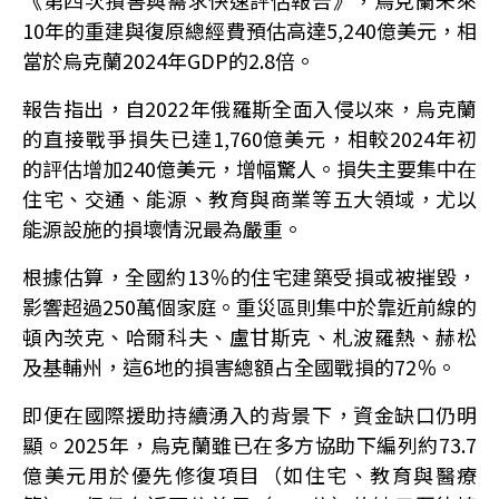
《第四次損害與需求快速評估報告》，烏克蘭未來
10年的重建與復原總經費預估高達5,240億美元，相
當於烏克蘭2024年GDP的2.8倍。
報告指出，自2022年俄羅斯全面入侵以來，烏克蘭
的直接戰爭損失已達1,760億美元，相較2024年初
的評估增加240億美元，增幅驚人。損失主要集中在
住宅、交通、能源、教育與商業等五大領域，尤以
能源設施的損壞情況最為嚴重。
根據估算，全國約13％的住宅建築受損或被摧毀，
影響超過250萬個家庭。重災區則集中於靠近前線的
頓內茨克、哈爾科夫、盧甘斯克、札波羅熱、赫松
及基輔州，這6地的損害總額占全國戰損的72％。
即便在國際援助持續湧入的背景下，資金缺口仍明
顯。2025年，烏克蘭雖已在多方協助下編列約73.7
億美元用於優先修復項目（如住宅、教育與醫療