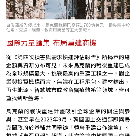
自俄羅斯入侵以來，烏克蘭戰損已高達1,760億美元，損失集中於
住宅、交通、能源、教育與商業等五大領域。
國際力量匯集 布局重建商機
從《第四次損害與需求快速評估報告》所揭示的總
金額與資源分布可見，未來烏克蘭的戰後重建已成
為全球規模最大、挑戰最高的重建工程之一。對企
業與投資機構而言，無論在工程承包、建材輸出、
再生能源、智慧城市或教育醫療體系等領域，皆可
望找到新藍海。
烏克蘭的戰後重建計畫吸引全球企業的關注與參
與，甚至早在2023年9月，韓國國土交通部即與烏
克蘭政府於基輔共同舉辦「韓烏重建合作論壇」。
根據《東亞日報》報導，此次論壇由韓國國土交通