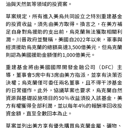
油與天然氣等領域的投資案。
草案規定，所有進入美烏共同設立之特別重建基金
的投資收益，須先由美方取得。換言之，在美方補
足自身對烏援助的支出前，烏克蘭無法獲取相關利
潤。川普政府並聲稱，美國自2022年以來，軍事與
經濟援助烏克蘭的總額高達3,500億美元，但烏克蘭
則認為美國援助金額僅約1,000億美元。
重建基金將由美國國際開發金融公司（DFC）主
導，董事會5席中有3席由美方指派，並享有決策否
決權；烏克蘭僅可委任兩名董事，且不得干涉基金
的日常運作。此外，協議草案也要求，烏克蘭自然
資源與基礎設施項目的50％收益須投入該基金，美
方有權獲得全部利潤，並以每年4％的報酬率回收投
資金額，直至全數回本為止。
草案並列出美方享有優先購買烏克蘭金屬、礦物、